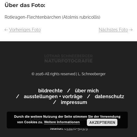
Über das Foto:
Rotkragen-Flechtenbärchen (Atolmis rubricollis)
Vorheriges Foto
Nächstes Foto
© 2026-All rights reserved | L. Schneeberger
bildrechte
über mich
ausstellungen + vorträge
datenschutz
impressum
Durch die weitere Nutzung der Seite stimmen Sie der Verwendung
E-Mail:
info@naturfotografie-schneeberger.de
von Cookies zu.
Weitere Informationen
AKZEPTIEREN
Telefon:
033978-50373