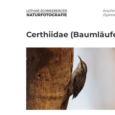
Arachn
(Spinne
Certhiidae (Baumläuf