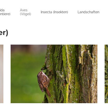
ida
Aves
Insecta (Insekten)
Landschaften
ntiere)
(Vögel)
er)