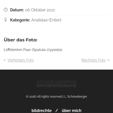
Datum:
06 Oktober 2021
Kategorie:
Anatidae (Enten)
Über das Foto:
Löffelenten Paar (Spatula clypeata)
Vorheriges Foto
Nächstes Foto
© 2026-All rights reserved | L. Schneeberger
bildrechte
über mich