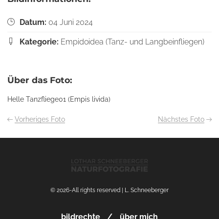
Datum:
04 Juni 2024
Kategorie:
Empidoidea (Tanz- und Langbeinfliegen)
Über das Foto:
Helle Tanzfliege01 (Empis livida)
Vorheriges Foto
Nächstes Foto
© 2026-All rights reserved | L. Schneeberger
bildrechte
über mich