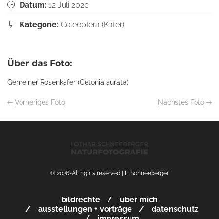
Datum:
12 Juli 2020
Kategorie:
Coleoptera (Käfer)
Über das Foto:
Gemeiner Rosenkäfer (Cetonia aurata)
Vorheriges Foto
Nächstes Foto
© 2026-All rights reserved | L. Schneeberger
bildrechte
über mich
ausstellungen + vorträge
datenschutz
impressum