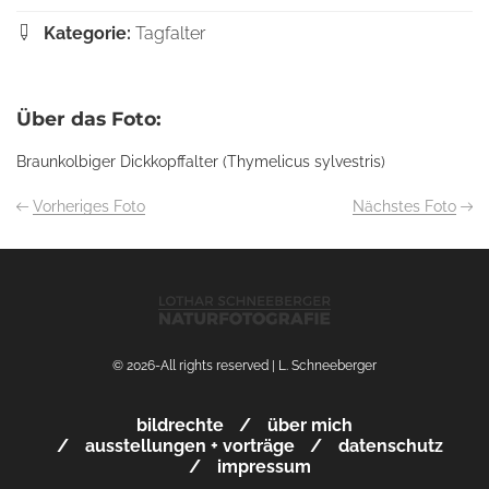
Kategorie:
Tagfalter
Über das Foto:
Braunkolbiger Dickkopffalter (Thymelicus sylvestris)
Vorheriges Foto
Nächstes Foto
© 2026-All rights reserved | L. Schneeberger
bildrechte
über mich
ausstellungen + vorträge
datenschutz
impressum