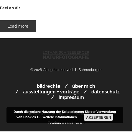
Feel an Air
Load more
© 2026-All rights reserved | L. Schneeberger
bildrechte
über mich
ausstellungen + vorträge
datenschutz
impressum
Durch die weitere Nutzung der Seite stimmen Sie der Verwendung
E-Mail:
info@naturfotografie-schneeberger.de
von Cookies zu.
Weitere Informationen
AKZEPTIEREN
Telefon:
033978-50373